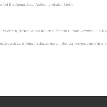
sur bei Befolgung dieser Anleitung erhalten bleibt.
 ihn öffnen, dürfen Sie der heißen Luft nicht zu nahe kommen. Die Ku
gt dadurch zwar keinen Schaden davon, aber die vorgegebene Frisur wir