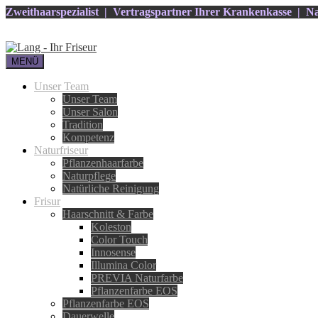
Zweithaarspezialist | Vertragspartner Ihrer Krankenkasse | Na
MENÜ
Unser Team
Unser Team
Unser Salon
Tradition
Kompetenz
Naturfriseur
Pflanzenhaarfarbe
Naturpflege
Natürliche Reinigung
Frisur
Haarschnitt & Farbe
Koleston
Color Touch
Innosense
Illumina Color
PREVIA Naturfarbe
Pflanzenfarbe EOS
Pflanzenfarbe EOS
Dauerwelle