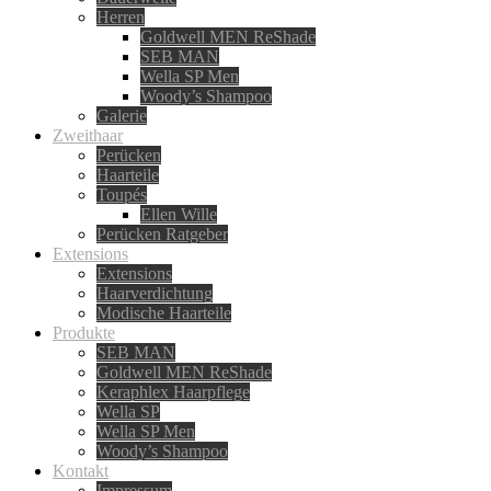
Herren
Goldwell MEN ReShade
SEB MAN
Wella SP Men
Woody’s Shampoo
Galerie
Zweithaar
Perücken
Haarteile
Toupés
Ellen Wille
Perücken Ratgeber
Extensions
Extensions
Haarverdichtung
Modische Haarteile
Produkte
SEB MAN
Goldwell MEN ReShade
Keraphlex Haarpflege
Wella SP
Wella SP Men
Woody’s Shampoo
Kontakt
Impressum