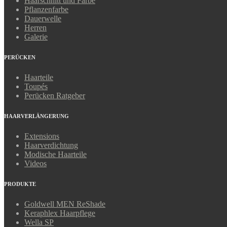
Haarschnitt und Farbe
Pflanzenfarbe
Dauerwelle
Herren
Galerie
PERÜCKEN
Haarteile
Toupés
Perücken Ratgeber
HAARVERLÄNGERUNG
Extensions
Haarverdichtung
Modische Haarteile
Videos
PRODUKTE
Goldwell MEN ReShade
Keraphlex Haarpflege
Wella SP