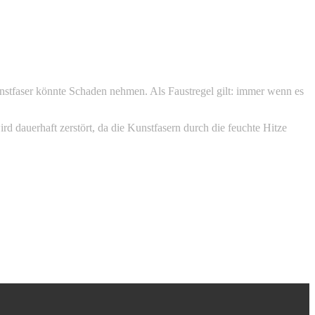
nstfaser könnte Schaden nehmen. Als Faustregel gilt: immer wenn es
d dauerhaft zerstört, da die Kunstfasern durch die feuchte Hitze