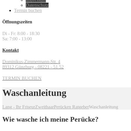
Datenschutz
Termin buchen
Öffnungszeiten
Di - Fr: 8:00 - 18:30
Sa: 7:00 - 13:00
Kontakt
Dominikus-Zimmermann-Str. 4
89312 Günzburg - 08221 - 51 52
TERMIN BUCHEN
Waschanleitung
Lang - Ihr Friseur
Zweithaar
Perücken Ratgeber
Waschanleitung
Wie wasche ich meine Perücke?