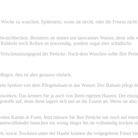
Woche zu waschen. Spätestens, wenn sie riecht, oder die Friseur nicht 
schbecken. Benutzen sie immer nur lauwarmes Wasser, denn sehr war
Rubbeln noch Reiben ist notwendig, sondern sogar eher schädliche.
 Verschmutzungsgrad der Perücke. Nach dem Waschen sollte Ihre Perück
flegen, dies ist aber genauso einfach.
 Spritzer von dem Pflegebalsam in das Wasser. Der Balsam pflegt die Pe
inwirken. Das kennen Sie ja auch von Ihren eigenen Haaren. Der einzig
toffe auf, denn diese lagern sich nur an die Fasern an. Wenn sie also
iten Kamm in Form, Jetzt müssen Sie Ihre Perücke nur noch auf einem
aumwollbänder brauchen ein wenig länger bis sie vollständig trocken si
en, sowie Trocknen unter der Haube können die vorgegebene Frisur ver