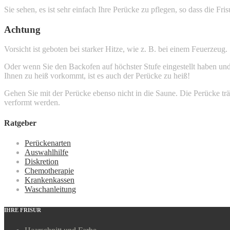
Sie sehen, es ist sehr einfach Ihre Perücke zu pflegen, so dass die Fri
Achtung
Vorsicht ist geboten bei starker Hitze, wie z. B. bei einem Feuerzeug.
Oder wenn Sie den Backofen auf höchster Stufe eingestellt haben und
Ihnen zu heiß vorkommt, ist es auch der Perücke zu heiß!
Gehen Sie mit der Perücke ebenso nicht in die Saune. Die Perücke trä
verformt werden.
Ratgeber
Perückenarten
Auswahlhilfe
Diskretion
Chemotherapie
Krankenkassen
Waschanleitung
IHRE FRISUR