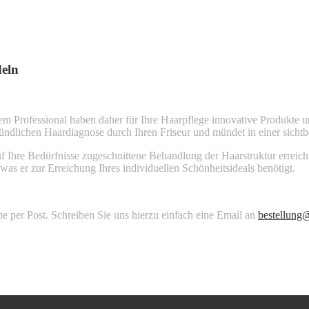
deln
tem Professional haben daher für Ihre Haarpflege innovative Produkte un
ründlichen Haardiagnose durch Ihren Friseur und mündet in einer sic
f Ihre Bedürfnisse zugeschnittene Behandlung der Haarstruktur erreich
 was er zur Erreichung Ihres individuellen Schönheitsideals benötigt.
 per Post. Schreiben Sie uns hierzu einfach eine Email an
bestellung@