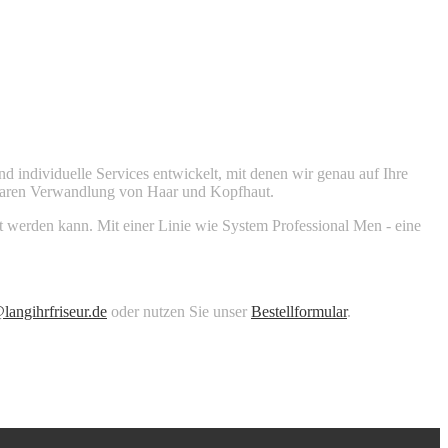
d individuelle Services entwickelt, mit denen wir genau auf Ihre
htbaren Verwandlung von Haar und Kopfhaut.
t werden kann. Mit einer Linie wie System Professional Men - eine
langihrfriseur.de
oder nutzen Sie unser
Bestellformular
.