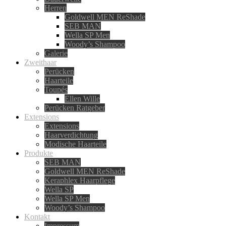
Herren
Goldwell MEN ReShade
SEB MAN
Wella SP Men
Woody’s Shampoo
Galerie
Zweithaar
Perücken
Haarteile
Toupés
Ellen Wille
Perücken Ratgeber
Extensions
Extensions
Haarverdichtung
Modische Haarteile
Produkte
SEB MAN
Goldwell MEN ReShade
Keraphlex Haarpflege
Wella SP
Wella SP Men
Woody’s Shampoo
Kontakt
Impressum