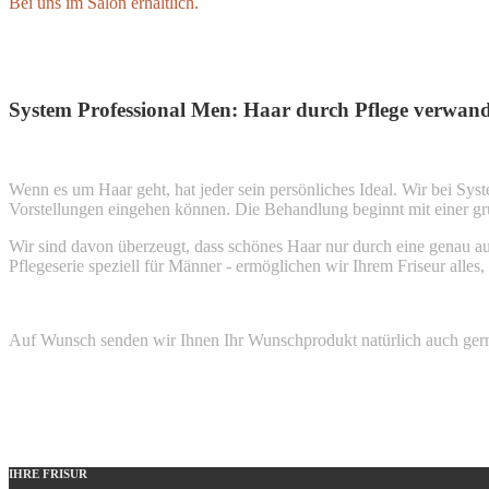
Bei uns im Salon erhältlich.
System Professional Men: Haar durch Pflege verwan
Wenn es um Haar geht, hat jeder sein persönliches Ideal. Wir bei Sys
Vorstellungen eingehen können. Die Behandlung beginnt mit einer g
Wir sind davon überzeugt, dass schönes Haar nur durch eine genau au
Pflegeserie speziell für Männer - ermöglichen wir Ihrem Friseur alles,
Auf Wunsch senden wir Ihnen Ihr Wunschprodukt natürlich auch gerne
IHRE FRISUR