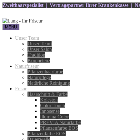
Zweithaarspezialist | Vertragspartner Ihrer Krankenkasse | Na
MENÜ
Unser Team
Unser Team
Unser Salon
Tradition
Kompetenz
Naturfriseur
Pflanzenhaarfarbe
Naturpflege
Natürliche Reinigung
Frisur
Haarschnitt & Farbe
Koleston
Color Touch
Innosense
Illumina Color
PREVIA Naturfarbe
Pflanzenfarbe EOS
Pflanzenfarbe EOS
Dauerwelle