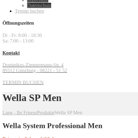
Datenschutz
Termin buchen
Öffnungszeiten
Di - Fr: 8:00 - 18:30
Sa: 7:00 - 13:00
Kontakt
Dominikus-Zimmermann-Str. 4
89312 Günzburg - 08221 - 51 52
TERMIN BUCHEN
Wella SP Men
Lang - Ihr Friseur
Produkte
Wella SP Men
Wella System Professional Men