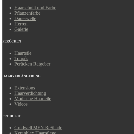
Haarschnitt und Farbe
Pflanzenfarbe
Dauerwelle
Herren
Galerie
PERÜCKEN
Haarteile
Toupés
Perücken Ratgeber
HAARVERLÄNGERUNG
Extensions
Haarverdichtung
Modische Haarteile
Videos
PRODUKTE
Goldwell MEN ReShade
Keraphlex Haarpflege