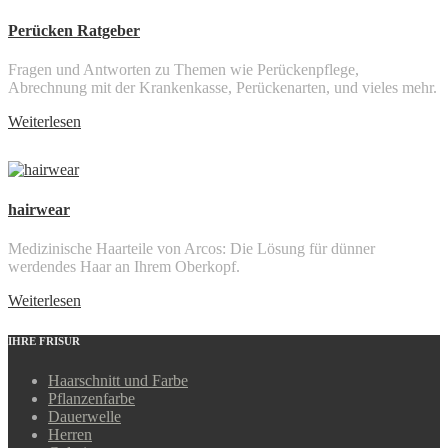
Perücken Ratgeber
Fragen und Antworten zu Themen wie Perückenpflege,
Abrechnung mit der Krankenkasse, Perückenarten, und vieles mehr.
Weiterlesen
hairwear
Medizinische Haarteile von Arcos: Die Lösung für dünner
werdendes Haar an Ihrem Oberkopf.
Weiterlesen
IHRE FRISUR
Haarschnitt und Farbe
Pflanzenfarbe
Dauerwelle
Herren