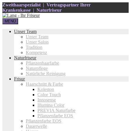
Zweithaarspezialist | Vertragspartner Ihrer
Krankenkasse | Naturfriseur
MENÜ
Unser Team
Unser Team
Unser Salon
Tradition
Kompetenz
Naturfriseur
Pflanzenhaarfarbe
Naturpflege
Natürliche Reinigung
Frisur
Haarschnitt & Farbe
Koleston
Color Touch
Innosense
Illumina Color
PREVIA Naturfarbe
Pflanzenfarbe EOS
Pflanzenfarbe EOS
Dauerwelle