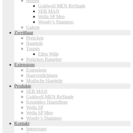
Herren
Goldwell MEN ReShade
SEB MAN
Wella SP Men
Woody’s Shampoo
Galerie
Zweithaar
Perücken
Haarteile
Toupés
Ellen Wille
Perücken Ratgeber
Extensions
Extensions
Haarverdichtung
Modische Haarteile
Produkte
SEB MAN
Goldwell MEN ReShade
Keraphlex Haarpflege
Wella SP
Wella SP Men
Woody’s Shampoo
Kontakt
Impressum