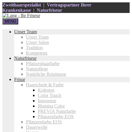
Zweithaarspezialist | Vertragspartner Ihrer
Krankenkasse | Naturfriseur
MENÜ
Unser Team
Unser Team
Unser Salon
Tradition
Kompetenz
Naturfriseur
Pflanzenhaarfarbe
Naturpflege
Natürliche Reinigung
Frisur
Haarschnitt & Farbe
Koleston
Color Touch
Innosense
Illumina Color
PREVIA Naturfarbe
Pflanzenfarbe EOS
Pflanzenfarbe EOS
Dauerwelle