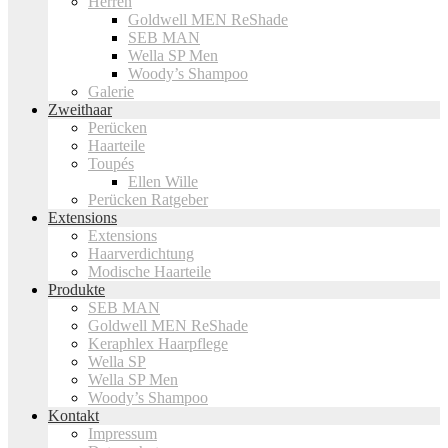
Herren
Goldwell MEN ReShade
SEB MAN
Wella SP Men
Woody’s Shampoo
Galerie
Zweithaar
Perücken
Haarteile
Toupés
Ellen Wille
Perücken Ratgeber
Extensions
Extensions
Haarverdichtung
Modische Haarteile
Produkte
SEB MAN
Goldwell MEN ReShade
Keraphlex Haarpflege
Wella SP
Wella SP Men
Woody’s Shampoo
Kontakt
Impressum