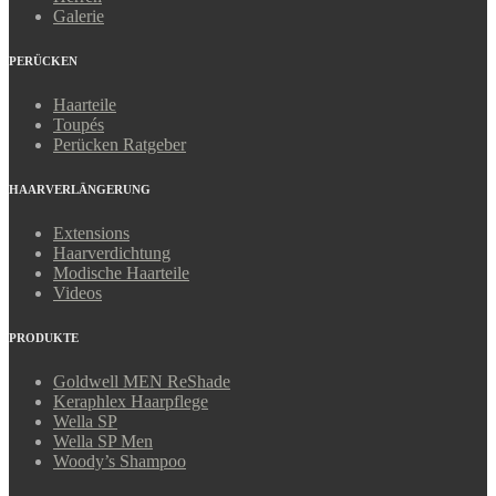
Galerie
PERÜCKEN
Haarteile
Toupés
Perücken Ratgeber
HAARVERLÄNGERUNG
Extensions
Haarverdichtung
Modische Haarteile
Videos
PRODUKTE
Goldwell MEN ReShade
Keraphlex Haarpflege
Wella SP
Wella SP Men
Woody’s Shampoo