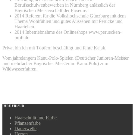
Berufsschulwettbewerben in Nürnberg anlässlich der
Bayrischen Meisterschaft der Friseure.
2014 Referent für die Volkshochschule Günzburg mit dem
Thema Wohlfühlen und gutes Aussehen mit Perücke und
Haarteilen.
2014 Inbetriebnahme des Onlineshops www.peruecken-
profi.de
Privat bin ich mit Töpfern beschäftigt und fahre Kajak.
Vom jahrelangem Kanu-Polo-Spielen (Deutscher Junioren-Meister
und mehrfacher Bayrischer Meister im Kanu-Polo) zum
Wildwasserfahren.
IHRE FRISUR
Haarschnitt und Farbe
Pflanzenfarbe
Dauerwelle
Herren