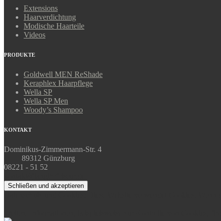
Extensions
Haarverdichtung
Modische Haarteile
Videos
PRODUKTE
Goldwell MEN ReShade
Keraphlex Haarpflege
Wella SP
Wella SP Men
Woody’s Shampoo
KONTAKT
Dominikus-Zimmermann-Str. 4
89312 Günzburg
08221 - 51 52
kontakt@langihrfriseur.de
Datenschutz und Cookies: Diese Website verwendet Cookies. Wenn du
Weitere Informationen, beispielsweise zur Kontrolle von Cookies, fin