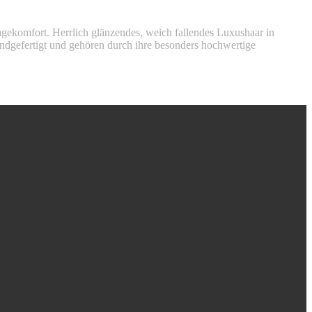
ekomfort. Herrlich glänzendes, weich fallendes Luxushaar in
dgefertigt und gehören durch ihre besonders hochwertige