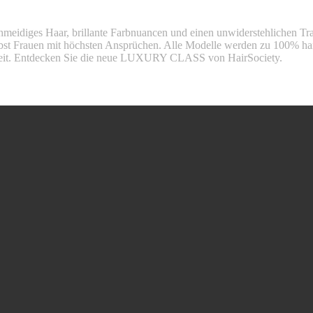
idiges Haar, brillante Farbnuancen und einen unwiderstehlichen Trag
lbst Frauen mit höchsten Ansprüchen. Alle Modelle werden zu 100% han
tweit. Entdecken Sie die neue LUXURY CLASS von HairSociety.