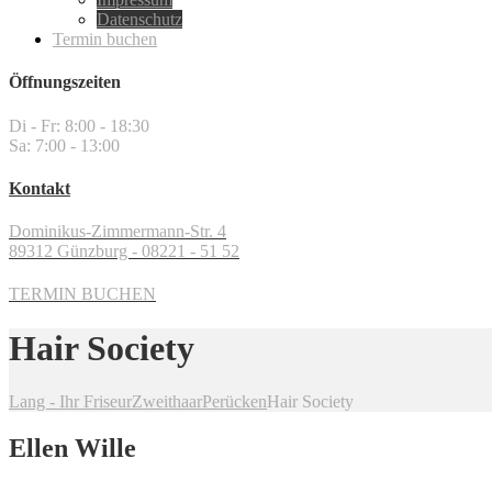
Datenschutz
Termin buchen
Öffnungszeiten
Di - Fr: 8:00 - 18:30
Sa: 7:00 - 13:00
Kontakt
Dominikus-Zimmermann-Str. 4
89312 Günzburg - 08221 - 51 52
TERMIN BUCHEN
Hair Society
Lang - Ihr Friseur
Zweithaar
Perücken
Hair Society
Ellen Wille