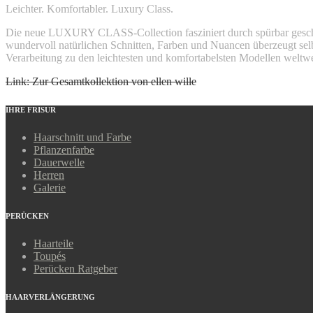
Leichter. Komfortabler. Luxury Class.
Die neue LUXURY CLASS-Collection fasziniert durch spürbar geschme
wundervoll natürlichen Schnitten, Farben und Nuancen überzeugt se
Verarbeitung zu den leichtesten und komfortabelsten Modellen wel
Link: Zur Gesamtkollektion von ellen wille
IHRE FRISUR
Haarschnitt und Farbe
Pflanzenfarbe
Dauerwelle
Herren
Galerie
PERÜCKEN
Haarteile
Toupés
Perücken Ratgeber
HAARVERLÄNGERUNG