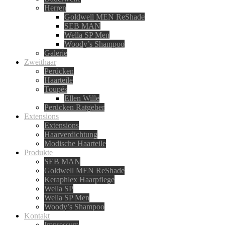
Herren
Goldwell MEN ReShade
SEB MAN
Wella SP Men
Woody’s Shampoo
Galerie
Zweithaar
Perücken
Haarteile
Toupés
Ellen Wille
Perücken Ratgeber
Extensions
Extensions
Haarverdichtung
Modische Haarteile
Produkte
SEB MAN
Goldwell MEN ReShade
Keraphlex Haarpflege
Wella SP
Wella SP Men
Woody’s Shampoo
Kontakt
Impressum