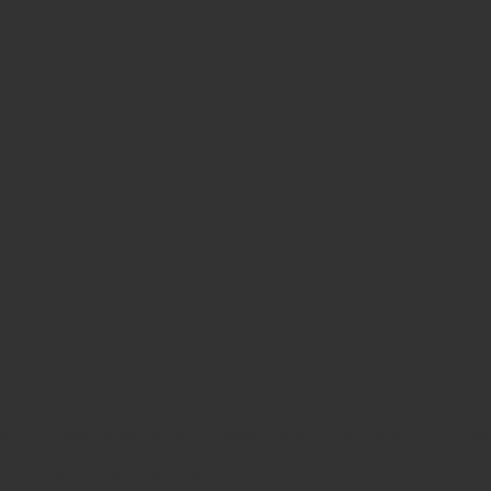
 die Website weiterhin nutzt, stimmst du der Verwendung von Cookie
dest du hier:
Cookie-Richtlinie