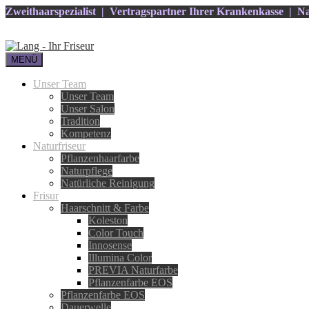
Zweithaarspezialist | Vertragspartner Ihrer Krankenkasse | Na
MENÜ
Unser Team
Unser Team
Unser Salon
Tradition
Kompetenz
Naturfriseur
Pflanzenhaarfarbe
Naturpflege
Natürliche Reinigung
Frisur
Haarschnitt & Farbe
Koleston
Color Touch
Innosense
Illumina Color
PREVIA Naturfarbe
Pflanzenfarbe EOS
Pflanzenfarbe EOS
Dauerwelle